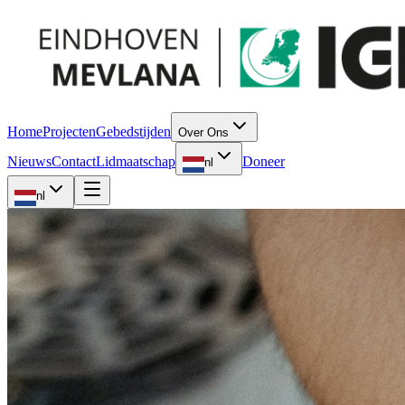
Home
Projecten
Gebedstijden
Over Ons
Nieuws
Contact
Lidmaatschap
Doneer
nl
nl