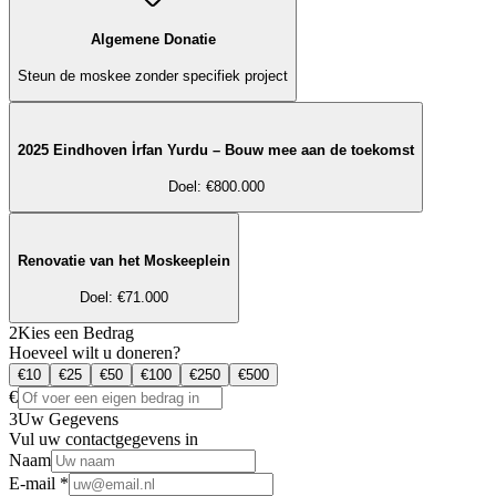
Algemene Donatie
Steun de moskee zonder specifiek project
2025 Eindhoven İrfan Yurdu – Bouw mee aan de toekomst
Doel
: €
800.000
Renovatie van het Moskeeplein
Doel
: €
71.000
2
Kies een Bedrag
Hoeveel wilt u doneren?
€
10
€
25
€
50
€
100
€
250
€
500
€
3
Uw Gegevens
Vul uw contactgegevens in
Naam
E-mail
*