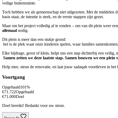
veilige buitenruimte.
Toch hebben we als gemeenschap niet stilgezeten. Met de middelen di
basis staat, de intentie is sterk, en de eerste stappen zijn gezet.
Maar om het project volledig af te ronden – om van dit plein weer ee
allemaal
nodig.
Dit plein is meer dan een stukje grond:
het is de plek waar onze kinderen spelen, waar families samenkomen
Elke bijdrage, groot of klein, helpt ons een stap dichterbij een veili
Samen zetten we deze laatste stap. Samen bouwen we een plein 
Help mee, steun de renovatie, en laat jouw sadaqah voortleven in he
Voortgang
Opgehaald
101
%
€
71.722
Opgehaald
€
71.000
Doel
Doel bereikt! Bedankt voor uw steun.