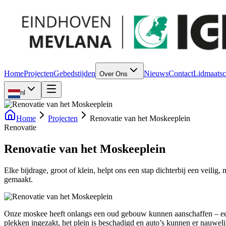
Home
Projecten
Gebedstijden
Nieuws
Contact
Lidmaats
Over Ons
nl
Home
Projecten
Renovatie van het Moskeeplein
Renovatie
Renovatie van het Moskeeplein
Elke bijdrage, groot of klein, helpt ons een stap dichterbij een vei
gemaakt.
Onze moskee heeft onlangs een oud gebouw kunnen aanschaffen – ee
plekken ingezakt, het plein is beschadigd en auto’s kunnen er nauweli