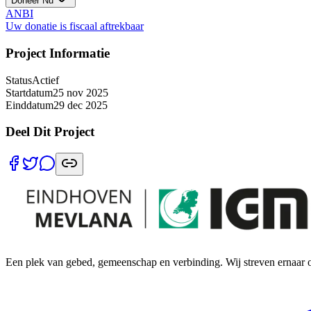
Doneer Nu
ANB
I
Uw donatie is fiscaal aftrekbaar
Project Informatie
Status
Actief
Startdatum
25 nov 2025
Einddatum
29 dec 2025
Deel Dit Project
Een plek van gebed, gemeenschap en verbinding. Wij streven ernaar o