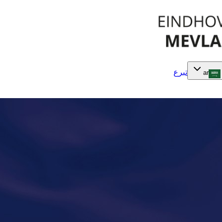
تبرع
ar