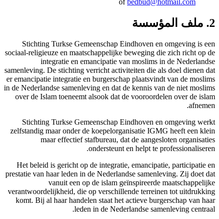
of
bed
ة
Stichting Turkse Gemeenschap Eindh
sociaal-religieuze en maatschappelijke bewe
integratie en emancipatie van 
samenleving. De stichting verricht activiteit
er emancipatie integratie en burgerschap p
in de Nederlandse samenleving en dat de ke
over de Islam toeneemt alsook dat de v
Stichting Turkse Gemeenschap Eind
zelfstandig maar onder de koepelorganisa
maar effectief stafbureau, dat d
ondersteunt en he
Het beleid is gericht op de integratie, e
prestatie van haar leden in de Nederlandse 
vanuit een op de islam geïns
verantwoordelijkheid, die op verschillende
komt. Bij al haar handelen staat het act
leden in de Nederlan