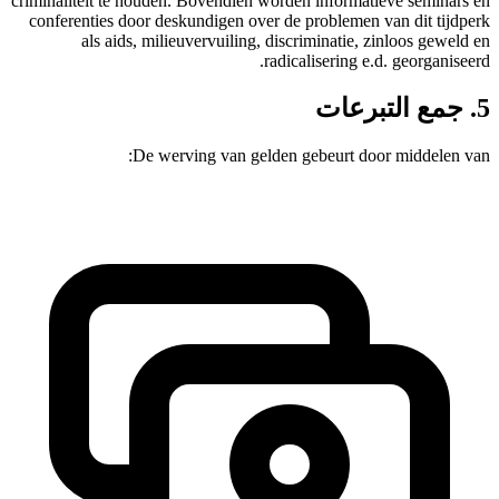
criminaliteit te houden. Bovendien worden 
conferenties door deskundigen over de p
als aids, milieuvervuiling, discri
radical
De werving van gelden ge