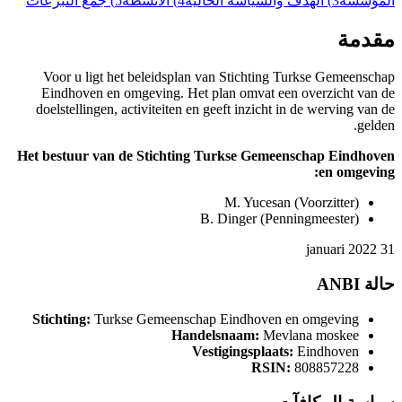
اسة الحالية
4)
الأنشطة
5)
جمع التبرعات
Voor u ligt het beleidsplan van Stic
Eindhoven en omgeving. Het plan omv
doelstellingen, activiteiten en geeft in
Het bestuur van de Stichting Turkse
M. Yu
B. Dinge
Stichting:
Turkse Gemeenschap Eindh
Handelsnaam
Vestigings