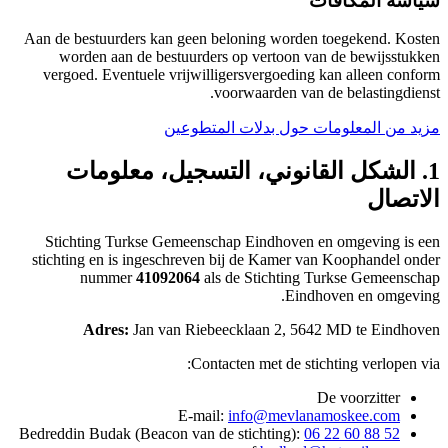
Aan de bestuurders kan geen beloning w
worden aan de bestuurders op vert
vergoed. Eventuele vrijwilligersvergo
voorwaarde
 بدلات المتطوعين
ي، التسجيل، معلومات
Stichting Turkse Gemeenschap Eindh
stichting en is ingeschreven bij de Ka
nummer
41092064
als de Stich
Adres:
Jan van Riebeecklaan 
Contacten met 
E-mail:
info@me
Bedreddin Budak (Beacon van de stichtin