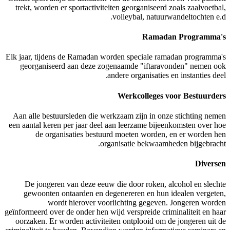
trekt, worden er sportactiviteiten georga
volleybal,
Elk jaar, tijdens de Ramadan worden spec
georganiseerd aan deze zogenaamde "
andere organ
Werkcol
Aan alle bestuursleden die werkzaam zij
een aantal keren per jaar deel aan leerza
de organisaties bestuurd moeten 
organisatie b
De jongeren van deze eeuw die door r
gewoonten ontaarden en degenereren 
wordt hierover voorlichting 
geïnformeerd over de onder hen wijd verspre
oorzaken. Er worden activiteiten ontplo