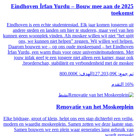
2025 Eindhoven İrfan Yurdu – B
Eindhoven is een echte studentenstad. El
andere steden en landen om hier te st
kunnen geen woonplek vinden. Als moskee wi
ons, we kunnen niet helpen” zeggen
Daarom bouwen we – op ons oude mosk
İrfan Yurdu, een warm thuis voor onze un
jouw infak geef je een jongere niet a
broederschap, stabiliteit en ver
دف
:
€
800.000
نشط
Renovatie v
Elke bijdrage, groot of klein, helpt ons een 
modern en waardig moskeeplein. Samen zett
Samen bouwen we een plein waar gene