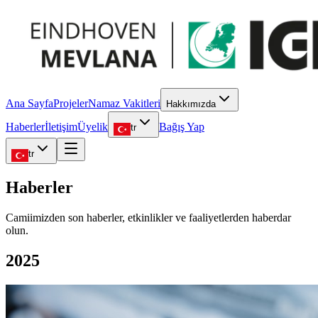
Ana Sayfa
Projeler
Namaz Vakitleri
Hakkımızda
Haberler
İletişim
Üyelik
Bağış Yap
tr
tr
Haberler
Camiimizden son haberler, etkinlikler ve faaliyetlerden haberdar
olun.
2025