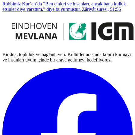
Rabbimiz Kur’an’da “Ben cinleri ve insanları, ancak bana kulluk
etsinler diye yarattım.” diye buyurmuştur. Zâriyât suresi, 51:56
Bir dua, topluluk ve bağlantı yeri. Kültürler arasında köprü kurmayı
ve insanları uyum içinde bir araya getirmeyi hedefliyoruz.