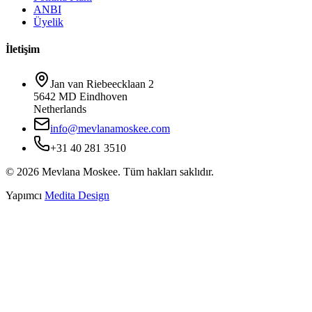
ANBI
Üyelik
İletişim
Jan van Riebeecklaan 2
5642 MD Eindhoven
Netherlands
info@mevlanamoskee.com
+31 40 281 3510
©
2026
Mevlana Moskee.
Tüm hakları saklıdır.
Yapımcı
Medita Design